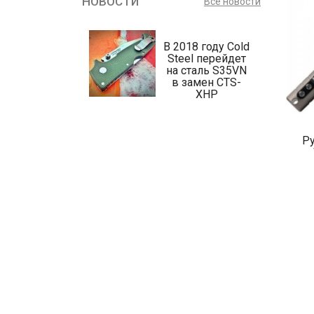
НОВОСТИ
Все новости
В 2018 году Cold
Steel перейдет
на сталь S35VN
в замен CTS-
XHP
Ру