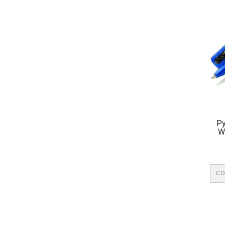
Ру
W
СО