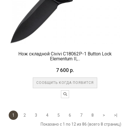
Нож складной Civivi C18062P-1 Button Lock
Elementum II,...
7 600 р.
СООБЩИТЬ КОГДА ПОЯВИТСЯ
1
2
3
4
5
6
7
8
>
>|
Показано с 1 по 12 из 86 (всего 8 страниц)