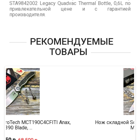
STA9842002 Legacy Quadvac Thermal Bottle, 0,6L по
привлекательной цене и с гарантией
производителя.
РЕКОМЕНДУЕМЫЕ
ТОВАРЫ
T190C4CFITI Anax,
Нож складной Southern Grind S
..
Monkey, S35V...
43 750 р.