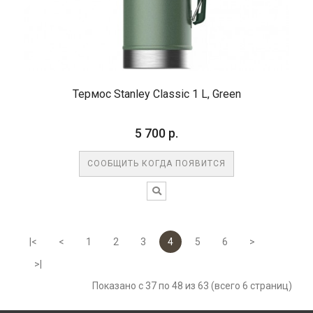
Термос Stanley Classic 1 L, Green
5 700 р.
СООБЩИТЬ КОГДА ПОЯВИТСЯ
|<
<
1
2
3
4
5
6
>
>|
Показано с 37 по 48 из 63 (всего 6 страниц)