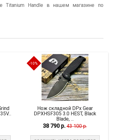
e Titanium Handle в нашем магазине по
-10%
-10%
Нож складной DPx Gear
Нож складной Spyde
DPXHSF305 3.0 HEST, Black
Blade, ...
38 790 р.
42 435 р.
43 100 р.
47