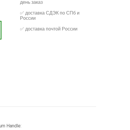
день заказ
✅
доставка СДЭК по СПб и
России
✅
доставка почтой России
um Handle: