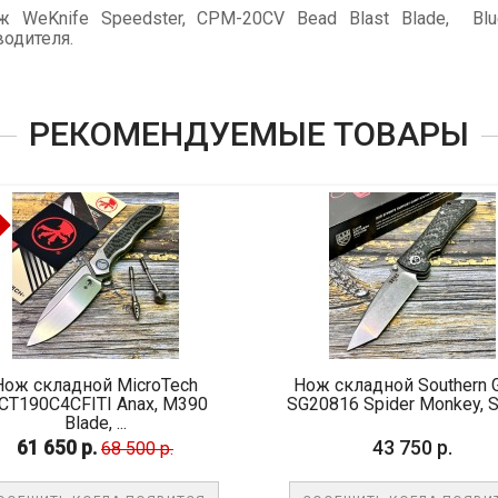
 WeKnife Speedster, CPM-20CV Bead Blast Blade, Blu
водителя.
РЕКОМЕНДУЕМЫЕ ТОВАРЫ
ной MicroTech
Нож складной Southern Grind
ITI Anax, M390
SG20816 Spider Monkey, S35V...
ade, ...
 р.
43 750 р.
68 500 р.