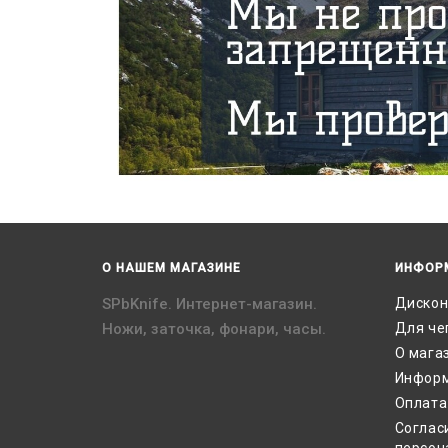
О НАШЕМ МАГАЗИНЕ
ИНФОР
SPbKnife. Интернет-магазин.
Дискон
Ножи, заточка, фонари, часы.
Для че
О мага
Информ
Оплата
Соглас