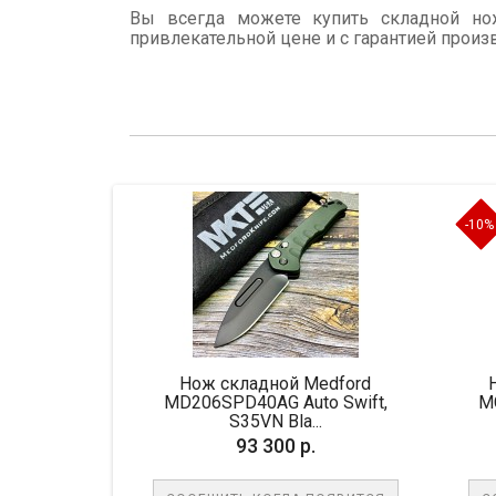
Вы всегда можете купить складной нож
привлекательной цене и с гарантией произ
-10%
 /
Нож складной Medford
Нож склад
MD206SPD40AG Auto Swift,
MCT190C4CF
S35VN Bla...
Bl
93 300 р.
61 650