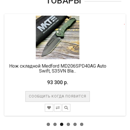
ТОВАРЫ
-10%
й Medford MD206SPD40AG Auto
Нож складной Mic
Swift, S35VN Bla...
M
93 300 р.
61 6
БЩИТЬ КОГДА ПОЯВИТСЯ
СООБЩИТ