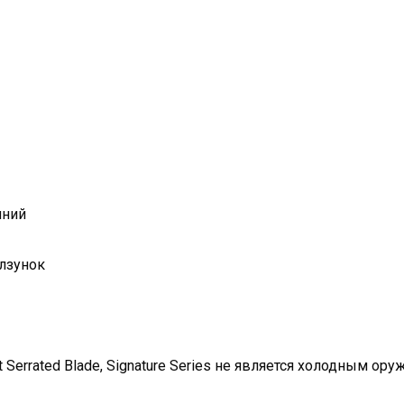
иний
олзунок
t Serrated Blade, Signature Series не является холодным ору