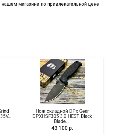
es в нашем магазине по привлекательной цене
 складной DPx Gear
Нож складной Spyderco Milita
F305 3.0 HEST, Black
Blade, ...
43 100 р.
47 150 р.