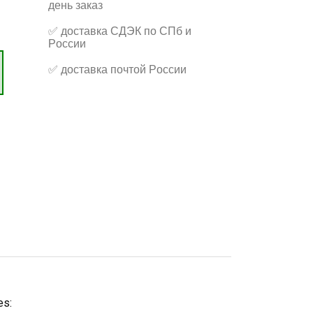
день заказ
✅
доставка СДЭК по СПб и
России
✅
доставка почтой России
es: