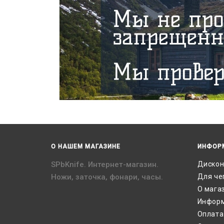
О НАШЕМ МАГАЗИНЕ
ИНФОР
SPbKnife. Интернет-магазин.
Дискон
Ножи, заточка, фонари, часы.
Для че
О мага
Информ
Оплата