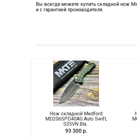
Вы всегда можете купить складной нож Micro
и с гарантией производителя.
Нож складной Medford
Нож складной Micro
MD206SPD40AG Auto Swift,
MCT190C4CFITI Anax,
S35VN Bla...
Blade, ...
93 300 р.
68 500 р.