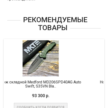
РЕКОМЕНДУЕМЫЕ
ТОВАРЫ
d MD206SPD40AG Auto
Нож складной MicroTech MC
VN Bla...
M390 Blade, 
0 р.
68 500 р
ГДА ПОЯВИТСЯ
СООБЩИТЬ КОГДА 