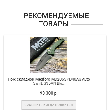
РЕКОМЕНДУЕМЫЕ
ТОВАРЫ
ford MD206SPD40AG Auto
Нож складной MicroTec
 S35VN Bla...
M390 Bla
3 300 р.
68 50
 КОГДА ПОЯВИТСЯ
СООБЩИТЬ КОГ