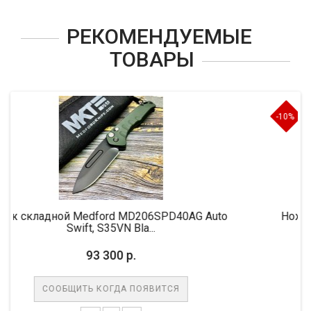
РЕКОМЕНДУЕМЫЕ
ТОВАРЫ
-10%
rd MD206SPD40AG Auto
Нож складной MicroTech M
35VN Bla...
M390 Blade,
300 р.
61 650 р.
68
ОГДА ПОЯВИТСЯ
СООБЩИТЬ КОГДА