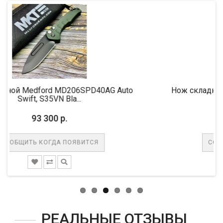
MD206SPD40AG Auto
Нож складной MicroTech MCT1
Bla...
M390 Blade, ...
р.
68 500 р.
 ПОЯВИТСЯ
СООБЩИТЬ КОГДА ПО
РЕАЛЬНЫЕ ОТЗЫВЫ