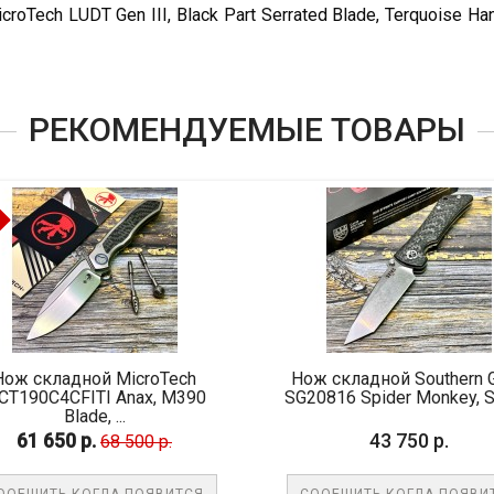
oTech LUDT Gen III, Black Part Serrated Blade, Terquoise 
РЕКОМЕНДУЕМЫЕ ТОВАРЫ
-10%
croTech
Нож складной Southern Grind
ax, M390
SG20816 Spider Monkey, S35V...
D
43 750 р.
00 р.
ПОЯВИТСЯ
СООБЩИТЬ КОГДА ПОЯВИТСЯ
С