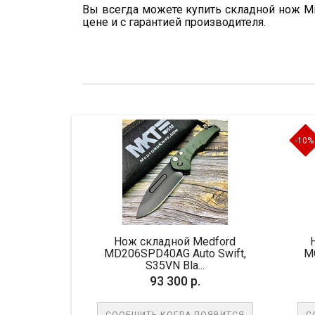
Вы всегда можете купить складной нож Micr
цене и с гарантией производителя.
-10%
Нож складной Medford
Нож складной Mi
MD206SPD40AG Auto Swift,
MCT190C4CFITI An
S35VN Bla...
Blade, ...
93 300 р.
61 650 р.
68 5
СООБЩИТЬ КОГДА ПОЯВИТСЯ
СООБЩИТЬ КОГДА 