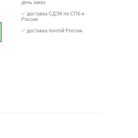
день заказ
✅
доставка СДЭК по СПб и
России
✅
доставка почтой России