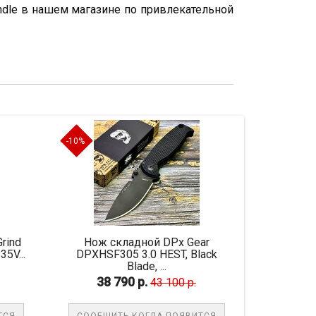
Handle в нашем магазине по привлекательной
-10%
Нож складной DPx Gear
Нож складной Spyderco Mil
PXHSF305 3.0 HEST, Black
Blade, ...
38 790 р.
42 435 р.
43 100 р.
47 150 р.
ООБЩИТЬ КОГДА ПОЯВИТСЯ