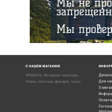
О НАШЕМ МАГАЗИНЕ
ИНФОР
SPbKnife. Интернет-магазин.
Дискон
Ножи, заточка, фонари, часы.
Для че
О мага
Информ
Оплата
Соглас
персон