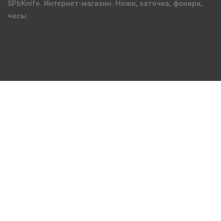
SPbKnife. Интернет-магазин. Ножи, заточка, фонари,
часы.