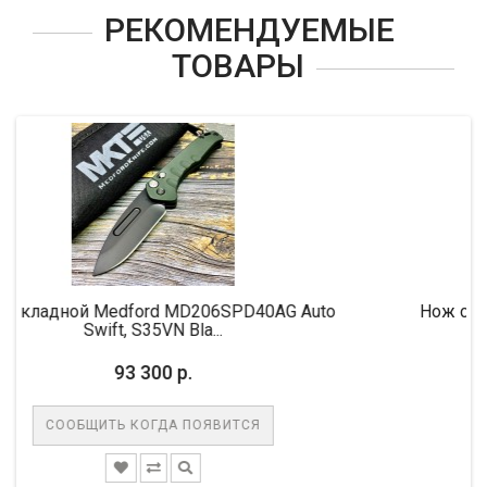
РЕКОМЕНДУЕМЫЕ
ТОВАРЫ
 MD206SPD40AG Auto
Нож складной MicroTech MCT
N Bla...
M390 Blade, .
 р.
68 500 р.
ДА ПОЯВИТСЯ
СООБЩИТЬ КОГДА П