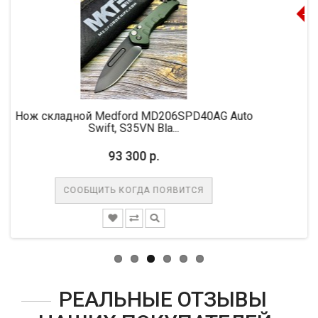
-10%
й Medford MD206SPD40AG Auto
Нож складной Mic
Swift, S35VN Bla...
M
93 300 р.
61 6
БЩИТЬ КОГДА ПОЯВИТСЯ
СООБЩИТ
РЕАЛЬНЫЕ ОТЗЫВЫ