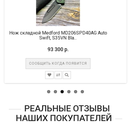
дной Medford MD206SPD40AG Auto
Нож складной 
Swift, S35VN Bla...
93 300 р.
6
ООБЩИТЬ КОГДА ПОЯВИТСЯ
СООБ
РЕАЛЬНЫЕ ОТЗЫВЫ
НАШИХ ПОКУПАТЕЛЕЙ