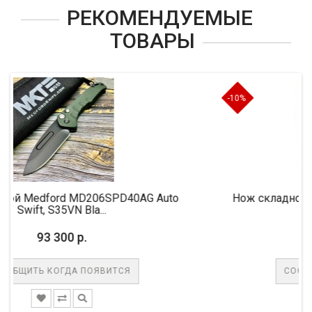
РЕКОМЕНДУЕМЫЕ
ТОВАРЫ
-10%
MD206SPD40AG Auto
Нож складной MicroTech MCT1
Bla...
M390 Blade, ...
р.
61 650 р.
68 500
 ПОЯВИТСЯ
СООБЩИТЬ КОГДА ПО