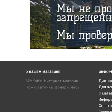
О НАШЕМ МАГАЗИНЕ
ИНФОР
SPbKnife. Интернет-магазин.
Дискон
Ножи, заточка, фонари, часы.
Для че
О мага
Информ
Оплата