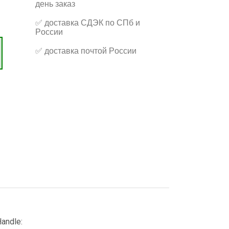
день заказ
✅
доставка СДЭК по СПб и
России
✅
доставка почтой России
andle: