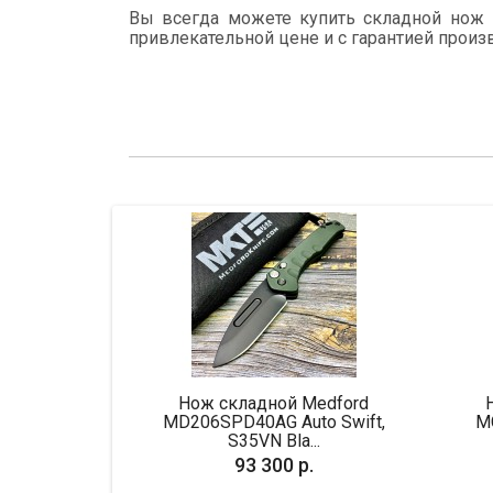
Вы всегда можете купить складной нож Ex
привлекательной цене и с гарантией произ
/
Нож складной Medford
Нож складн
MD206SPD40AG Auto Swift,
MCT190C4CFI
S35VN Bla...
Blad
93 300 р.
68 