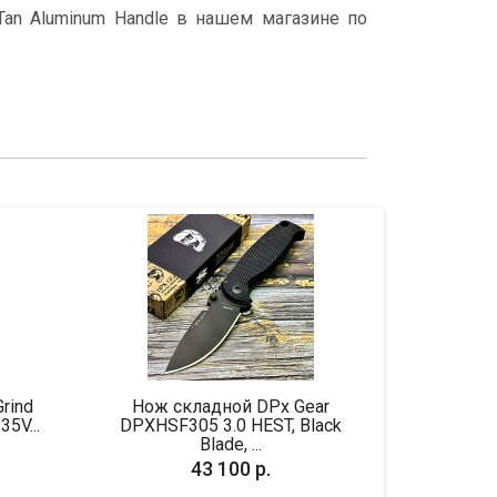
 Tan Aluminum Handle в нашем магазине по
Нож складной DPx Gear
Нож складной Spyder
DPXHSF305 3.0 HEST, Black
Blade, ...
43 100 р.
47 150 р.