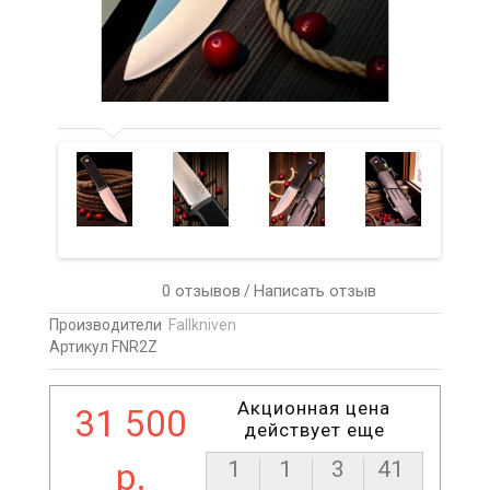
0 отзывов
Написать отзыв
/
Производители
Fallkniven
Артикул FNR2Z
Акционная цена
31 500
действует еще
р.
1
1
3
40