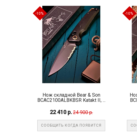
-10%
-10%
Нож складной Bear & Son
Но
BCAC2100ALBKBSR Katakt II, ...
BC
22 410 р.
24 900 р.
СООБЩИТЬ КОГДА ПОЯВИТСЯ
СО