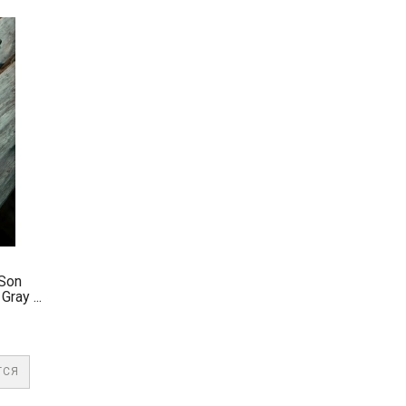
Son
ay ...
ТСЯ