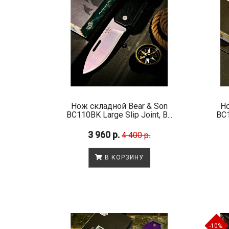
Нож складной Bear & Son
Но
BC110BK Large Slip Joint, B...
BC1
3 960 р.
4 400 р.
В КОРЗИНУ
-10%