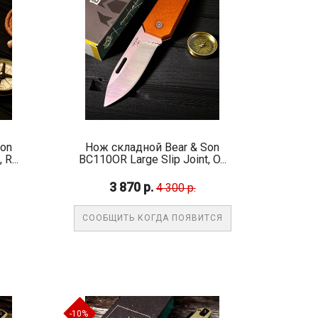
Son
Нож складной Bear & Son
R...
BC110OR Large Slip Joint, O...
3 870 р.
4 300 р.
СООБЩИТЬ КОГДА ПОЯВИТСЯ
-10%