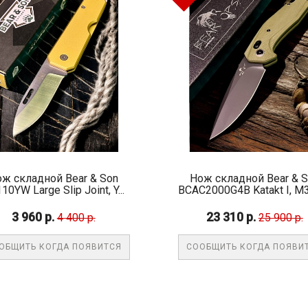
ж складной Bear & Son
Нож складной Bear & 
10YW Large Slip Joint, Y...
BCAC2000G4B Katakt I, M39
3 960 р.
23 310 р.
4 400 р.
25 900 р.
ОБЩИТЬ КОГДА ПОЯВИТСЯ
СООБЩИТЬ КОГДА ПОЯВИ